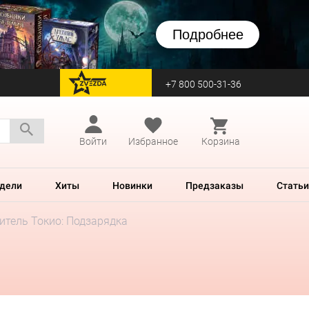
Подробнее
+7 800 500-31-36
перейти на Zvezda
Войти
Избранное
Корзина
дели
Хиты
Новинки
Предзаказы
Статьи
итель Токио: Подзарядка