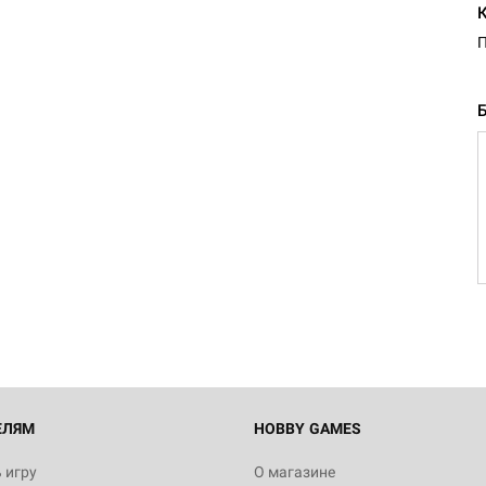
П
ЕЛЯМ
HOBBY GAMES
 игру
О магазине