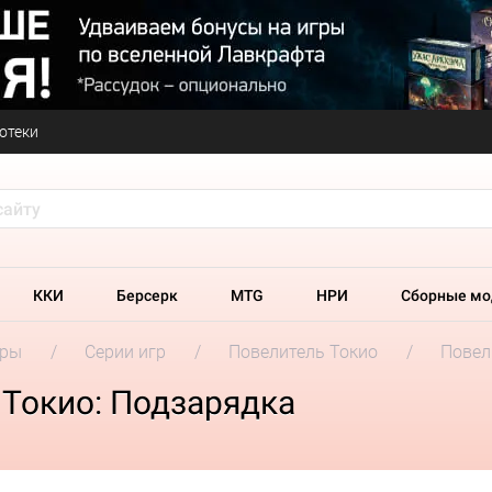
отеки
ККИ
Берсерк
MTG
НРИ
Сборные мо
гры
Серии игр
Повелитель Токио
Повел
 Токио: Подзарядка