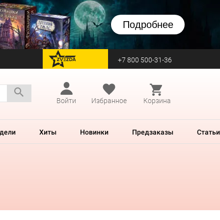
Подробнее
+7 800 500-31-36
перейти на Zvezda
Войти
Избранное
Корзина
дели
Хиты
Новинки
Предзаказы
Статьи