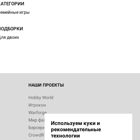
КАТЕГОРИИ
емейные игры
ПОДБОРКИ
ля двоих
НАШИ ПРОЕКТЫ
Hobby World
Игрокон
Warforge
Мир фантастики
Используем куки и
Берсерк
рекомендательные
CrowdRepublic
технологии