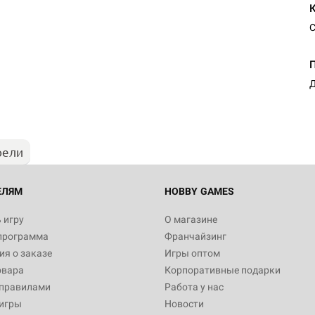
С
Д
рели
ЕЛЯМ
HOBBY GAMES
 игру
О магазине
программа
Франчайзинг
я о заказе
Игры оптом
овара
Корпоративные подарки
 правилами
Работа у нас
игры
Новости