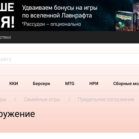
отеки
ККИ
Берсерк
MTG
НРИ
Сборные мо
гры
Семейные игры
Предельное погружение
ружение