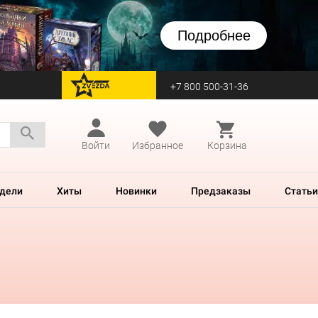
Подробнее
+7 800 500-31-36
перейти на Zvezda
Войти
Избранное
Корзина
дели
Хиты
Новинки
Предзаказы
Статьи