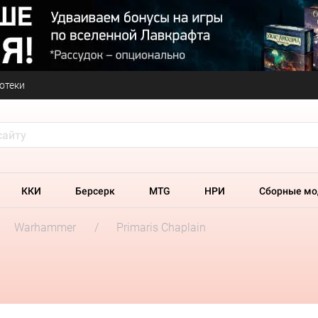
отеки
ККИ
Берсерк
MTG
НРИ
Сборные мо
Warhammer
Primaris Chaplain