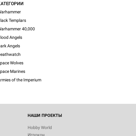
КАТЕГОРИИ
Warhammer
lack Templars
arhammer 40,000
lood Angels
ark Angels
eathwatch
d Журнал
pace Wolves
к: Братья
pace Marines
rmies of the Imperium
d Звёздные
НАШИ ПРОЕКТЫ
Hobby World
Игрокон