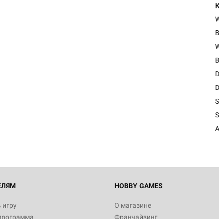
B
W
B
D
D
Настольная игра Hobby Worl
S
"Мир фантастики. Спецвыпус
Стругацкие"
S
1 490
A
Настольная игра Hobby Worl
империи: Боевая тревога
799
ЕЛЯМ
HOBBY GAMES
 игру
О магазине
программа
Франчайзинг