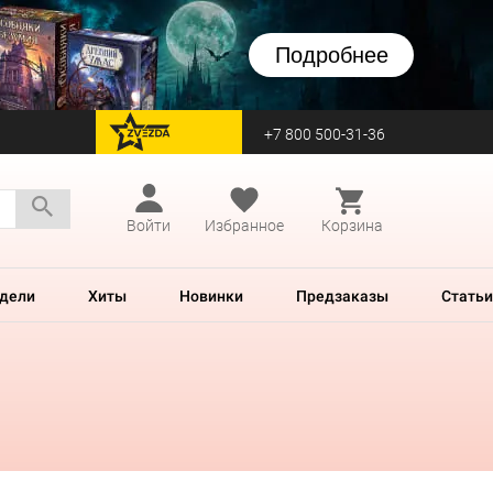
Подробнее
+7 800 500-31-36
перейти на Zvezda
Войти
Избранное
Корзина
дели
Хиты
Новинки
Предзаказы
Статьи