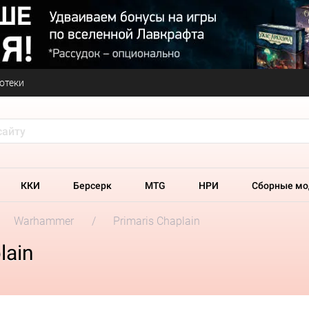
отеки
ККИ
Берсерк
MTG
НРИ
Сборные мо
Warhammer
Primaris Chaplain
lain