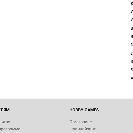
W
B
B
D
D
S
S
A
ЕЛЯМ
HOBBY GAMES
 игру
О магазине
программа
Франчайзинг