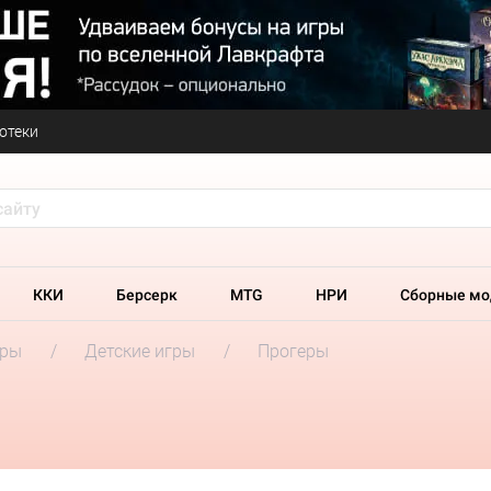
отеки
ККИ
Берсерк
MTG
НРИ
Сборные мо
гры
Детские игры
Прогеры