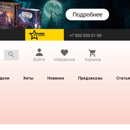
Подробнее
+7 800 500-31-36
перейти на Zvezda
Войти
Избранное
Корзина
дели
Хиты
Новинки
Предзаказы
Статьи