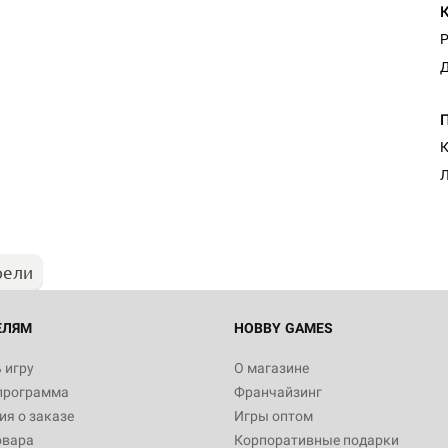
Р
Д
К
Л
рели
ЕЛЯМ
HOBBY GAMES
 игру
О магазине
программа
Франчайзинг
я о заказе
Игры оптом
овара
Корпоративные подарки