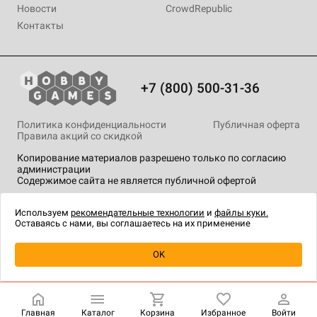
Новости
CrowdRepublic
Контакты
+7 (800) 500-31-36
Политика конфиденциальности
Публичная оферта
Правила акций со скидкой
Копирование материалов разрешено только по согласию
администрации
Содержимое сайта не является публичной офертой
На сайте Hobby Games применяются
рекомендательные
технологии
.
Используем
рекомендательные технологии
и
файлы куки.
Оставаясь с нами, вы соглашаетесь на их применение
Уведомить о наличии
OK
Главная
Каталог
Корзина
Избранное
Войти