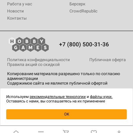
Работа у нас
Берсерк
Новости
CrowdRepublic
Контакты
+7 (800) 500-31-36
Политика конфиденциальности
Публичная оферта
Правила акций со скидкой
Копирование материалов разрешено только по согласию
администрации
Содержимое сайта не является публичной офертой
На сайте Hobby Games применяются
рекомендательные
технологии
.
Используем
рекомендательные технологии
и
файлы куки.
Оставаясь с нами, вы соглашаетесь на их применение
Уведомить о наличии
OK