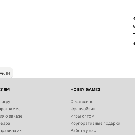
6
В
рели
ЕЛЯМ
HOBBY GAMES
 игру
О магазине
программа
Франчайзинг
я о заказе
Игры оптом
овара
Корпоративные подарки
 правилами
Работа у нас