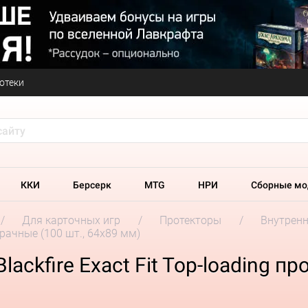
отеки
ККИ
Берсерк
MTG
НРИ
Сборные мо
Для карточных игр
Протекторы
Внутренн
зрачные (100 шт., 64x89 мм)
ckfire Exact Fit Top-loading пр