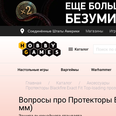
Соединённые Штаты Америки
Магазины
Игр
Каталог
Настольные игры
Варгеймы
Warhammer
Главная
Каталог
Аксессуары
Протекторы Blackfire Exact Fit Top-loading про
Вопросы про Протекторы Bla
мм)
Защита высочайшего стандарта