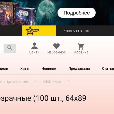
Подробнее
+7 800 500-31-36
перейти на Zvezda
Войти
Избранное
Корзина
дели
Хиты
Новинки
Предзаказы
Статьи
ие протекторы
64x89 мм
озрачные (100 шт., 64x89