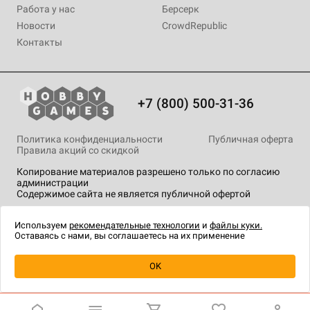
Работа у нас
Берсерк
Новости
CrowdRepublic
Контакты
+7 (800) 500-31-36
Политика конфиденциальности
Публичная оферта
Правила акций со скидкой
Копирование материалов разрешено только по согласию
администрации
Содержимое сайта не является публичной офертой
На сайте Hobby Games применяются
рекомендательные
технологии
.
Используем
рекомендательные технологии
и
файлы куки.
Оставаясь с нами, вы соглашаетесь на их применение
Уведомить о наличии
OK