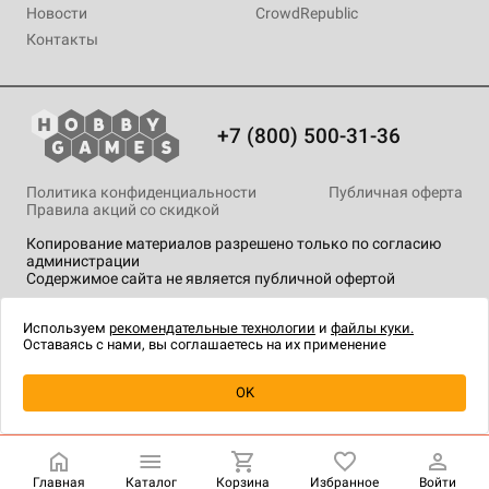
Новости
CrowdRepublic
Контакты
+7 (800) 500-31-36
Политика конфиденциальности
Публичная оферта
Правила акций со скидкой
Копирование материалов разрешено только по согласию
администрации
Содержимое сайта не является публичной офертой
На сайте Hobby Games применяются
рекомендательные
технологии
.
Используем
рекомендательные технологии
и
файлы куки.
Оставаясь с нами, вы соглашаетесь на их применение
Уведомить о наличии
OK
Главная
Каталог
Корзина
Избранное
Войти