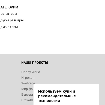
КАТЕГОРИИ
Протекторы
ругие размеры
ругие типы
НАШИ ПРОЕКТЫ
Hobby World
Игрокон
Warforge
Мир фантастики
Используем куки и
Берсерк
рекомендательные
CrowdRepublic
технологии