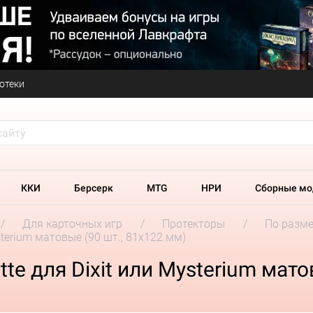
отеки
ККИ
Берсерк
MTG
НРИ
Сборные мо
Для карточных игр
Протекторы
По разм
terium матовые (90 шт., 81x122 мм)
e для Dixit или Mysterium мато