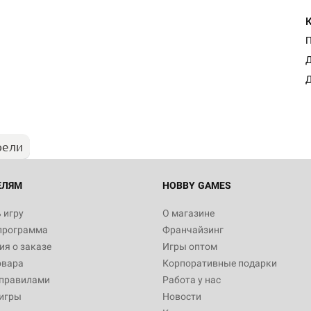
Д
Д
рели
ЕЛЯМ
HOBBY GAMES
 игру
О магазине
программа
Франчайзинг
я о заказе
Игры оптом
овара
Корпоративные подарки
 правилами
Работа у нас
игры
Новости