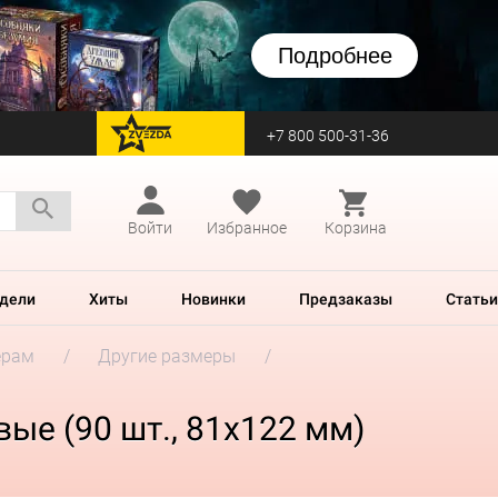
Подробнее
+7 800 500-31-36
перейти на Zvezda
Войти
Избранное
Корзина
дели
Хиты
Новинки
Предзаказы
Статьи
ерам
Другие размеры
вые (90 шт., 81x122 мм)