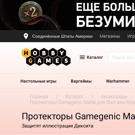
Соединённые Штаты Америки
Магазины
Игр
Каталог
Настольные игры
Варгеймы
Warhammer
Главная
Каталог
Аксессуары
Протекторы Gamegenic Matte для Dixit или Mys
Протекторы Gamegenic Matt
Защитят иллюстрации Диксита