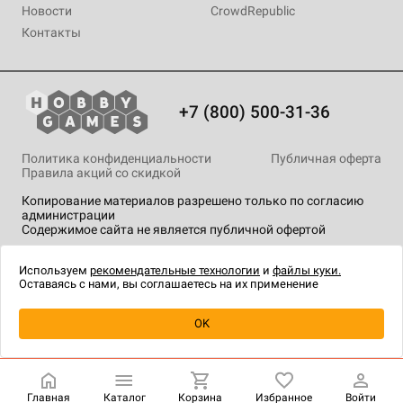
Новости
CrowdRepublic
Контакты
+7 (800) 500-31-36
Политика конфиденциальности
Публичная оферта
Правила акций со скидкой
Копирование материалов разрешено только по согласию
администрации
Содержимое сайта не является публичной офертой
На сайте Hobby Games применяются
рекомендательные
технологии
.
Используем
рекомендательные технологии
и
файлы куки.
Оставаясь с нами, вы соглашаетесь на их применение
Уведомить о наличии
OK
Главная
Каталог
Корзина
Избранное
Войти