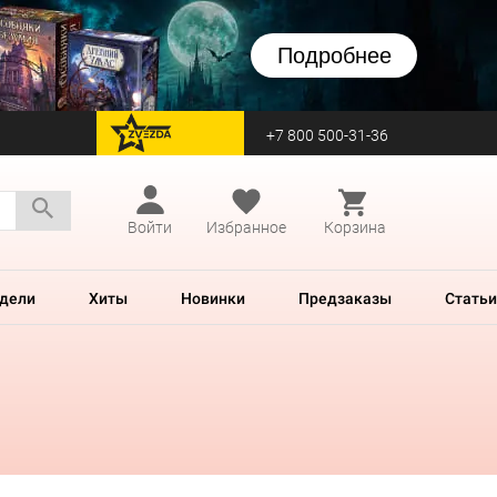
Подробнее
+7 800 500-31-36
перейти на Zvezda
Войти
Избранное
Корзина
дели
Хиты
Новинки
Предзаказы
Статьи