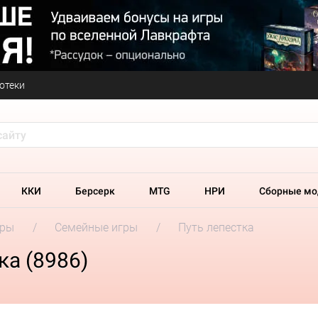
отеки
ККИ
Берсерк
MTG
НРИ
Сборные мо
гры
Семейные игры
Путь лепестка
ка (8986)