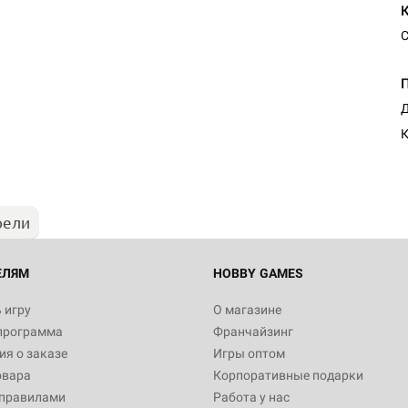
С
Д
К
рели
ЕЛЯМ
HOBBY GAMES
 игру
О магазине
программа
Франчайзинг
я о заказе
Игры оптом
овара
Корпоративные подарки
 правилами
Работа у нас