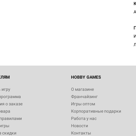
А
И
Л
ЕЛЯМ
HOBBY GAMES
 игру
О магазине
программа
Франчайзинг
я о заказе
Игры оптом
овара
Корпоративные подарки
 правилами
Работа у нас
игры
Новости
з скидки
Контакты