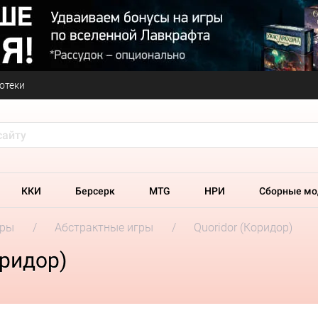
отеки
ККИ
Берсерк
MTG
НРИ
Сборные мо
гры
Абстрактные игры
Quoridor (Коридор)
оридор)