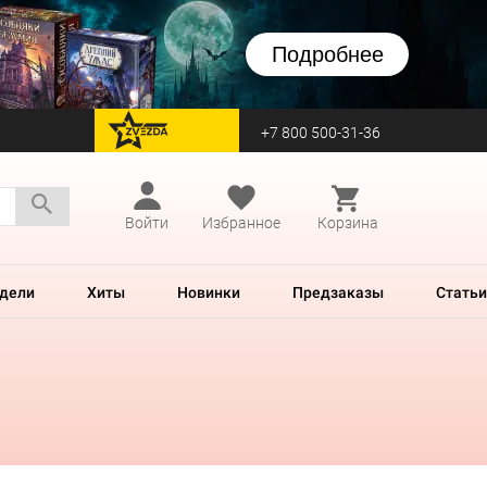
Подробнее
+7 800 500-31-36
перейти на Zvezda
Войти
Избранное
Корзина
дели
Хиты
Новинки
Предзаказы
Статьи