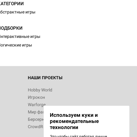
КАТЕГОРИИ
бстрактные игры
ПОДБОРКИ
нтерактивные игры
огические игры
НАШИ ПРОЕКТЫ
Hobby World
Игрокон
Warforge
Мир фантастики
Используем куки и
Берсерк
рекомендательные
CrowdRepublic
технологии
Это чтобы сайт работал лучше.