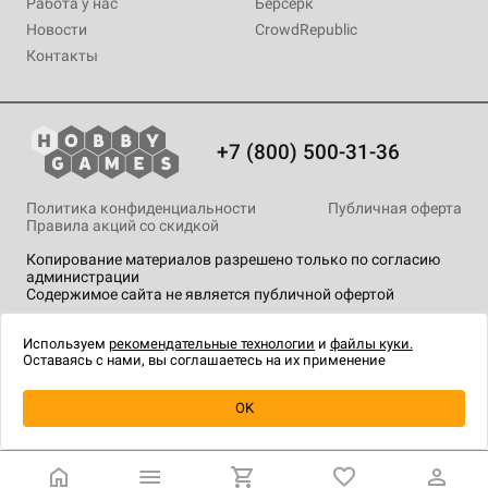
Работа у нас
Берсерк
Новости
CrowdRepublic
Контакты
+7 (800) 500-31-36
Политика конфиденциальности
Публичная оферта
Правила акций со скидкой
Копирование материалов разрешено только по согласию
администрации
Содержимое сайта не является публичной офертой
На сайте Hobby Games применяются
рекомендательные
технологии
.
Используем
рекомендательные технологии
и
файлы куки.
Оставаясь с нами, вы соглашаетесь на их применение
Уведомить о наличии
OK