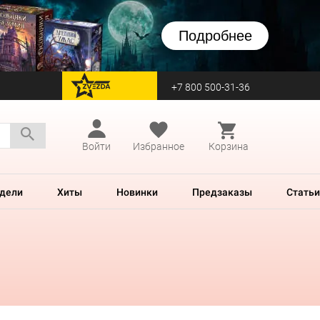
Подробнее
+7 800 500-31-36
перейти на Zvezda
Войти
Избранное
Корзина
дели
Хиты
Новинки
Предзаказы
Статьи