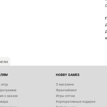
С
Д
Настольная игра Hobby Worl
Д
Египта
К
1 991
рели
Настольная игра Hobby World
Белая смерть
12 990
ЕЛЯМ
HOBBY GAMES
 игру
О магазине
программа
Франчайзинг
Настольная игра Hobby World
я о заказе
Игры оптом
Сердце роя. Дисплей бустеро
овара
Корпоративные подарки
3 490