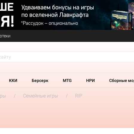
отеки
ККИ
Берсерк
MTG
НРИ
Сборные мо
гры
Семейные игры
RIP