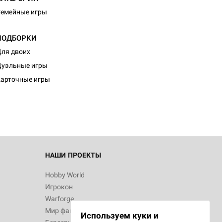
емейные игры
ПОДБОРКИ
ля двоих
d Монстры
уэльные игры
арточные игры
 Зомбицид:
НАШИ ПРОЕКТЫ
Hobby World
Игрокон
 Берсерк.
Warforge
в
Мир фантастики
Используем куки и