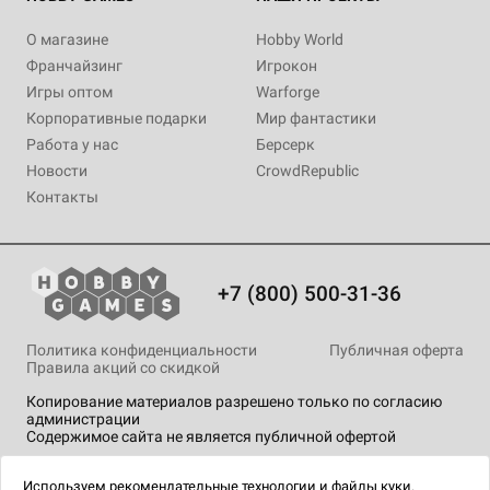
О магазине
Hobby World
Франчайзинг
Игрокон
Игры оптом
Warforge
Корпоративные подарки
Мир фантастики
Работа у нас
Берсерк
Новости
CrowdRepublic
Контакты
+7 (800) 500-31-36
Политика конфиденциальности
Публичная оферта
Правила акций со скидкой
Копирование материалов разрешено только по согласию
администрации
Содержимое сайта не является публичной офертой
На сайте Hobby Games применяются
рекомендательные
технологии
.
Используем
рекомендательные технологии
и
файлы куки.