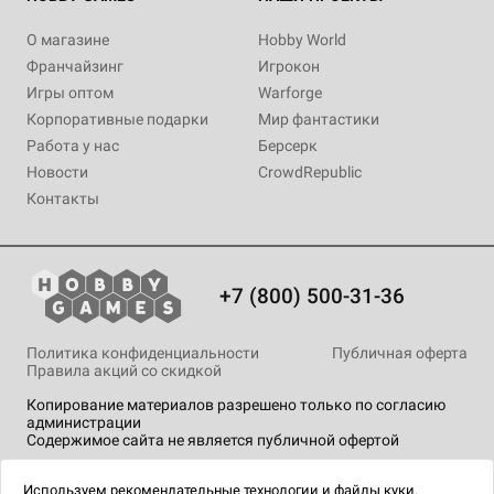
О магазине
Hobby World
Франчайзинг
Игрокон
Игры оптом
Warforge
Корпоративные подарки
Мир фантастики
Работа у нас
Берсерк
Новости
CrowdRepublic
Контакты
+7 (800) 500-31-36
Политика конфиденциальности
Публичная оферта
Правила акций со скидкой
Копирование материалов разрешено только по согласию
администрации
Содержимое сайта не является публичной офертой
На сайте Hobby Games применяются
рекомендательные
технологии
.
Используем
рекомендательные технологии
и
файлы куки.