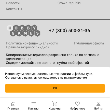
Новости
CrowdRepublic
Контакты
+7 (800) 500-31-36
Политика конфиденциальности
Публичная оферта
Правила акций со скидкой
Копирование материалов разрешено только по согласию
администрации
Содержимое сайта не является публичной офертой
На сайте Hobby Games применяются
рекомендательные
технологии
.
Используем
рекомендательные технологии
и
файлы куки.
Оставаясь с нами, вы соглашаетесь на их применение
Уведомить о наличии
OK
Главная
Каталог
Корзина
Избранное
Войти