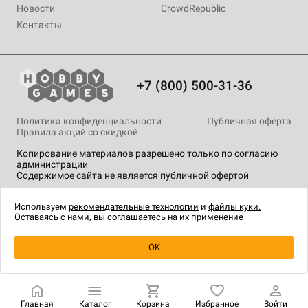
Новости
CrowdRepublic
Контакты
+7 (800) 500-31-36
Политика конфиденциальности
Публичная оферта
Правила акций со скидкой
Копирование материалов разрешено только по согласию
администрации
Содержимое сайта не является публичной офертой
На сайте Hobby Games применяются
рекомендательные
технологии
.
Используем
рекомендательные технологии
и
файлы куки.
Оставаясь с нами, вы соглашаетесь на их применение
OK
Купить
| 2 490 ₽
Главная
Каталог
Корзина
Избранное
Войти