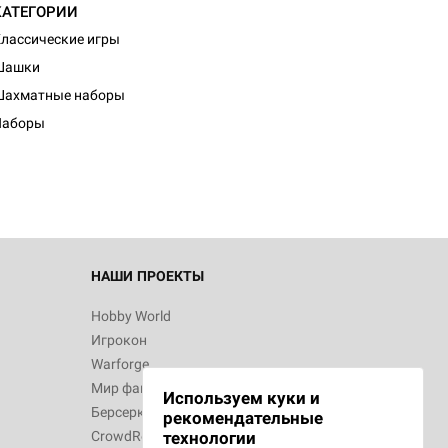
КАТЕГОРИИ
лассические игры
Шашки
d Монстры
Шахматные наборы
Наборы
 Зомбицид:
НАШИ ПРОЕКТЫ
Hobby World
Игрокон
 Берсерк.
Warforge
в
Мир фантастики
Используем куки и
Берсерк
рекомендательные
CrowdRepublic
технологии