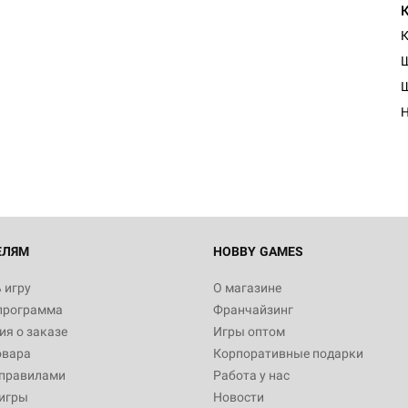
К
Настольная игра Hobby Worl
Египта
1 991
Настольная игра Hobby World
Белая смерть
12 990
ЕЛЯМ
HOBBY GAMES
 игру
О магазине
программа
Франчайзинг
Настольная игра Hobby World
я о заказе
Игры оптом
Сердце роя. Дисплей бустеро
овара
Корпоративные подарки
3 490
 правилами
Работа у нас
игры
Новости