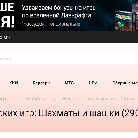
отеки
ККИ
Берсерк
MTG
НРИ
Сборные мо
игры
Наборы
Набор классических игр: Шахма
ских игр: Шахматы и шашки (29