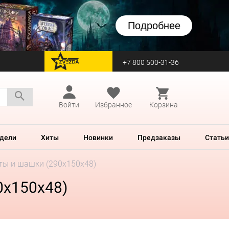
Подробнее
+7 800 500-31-36
перейти на Zvezda
Войти
Избранное
Корзина
дели
Хиты
Новинки
Предзаказы
Статьи
ты и шашки (290x150x48)
0x150x48)