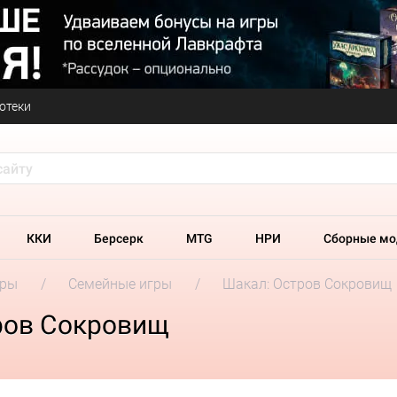
отеки
ККИ
Берсерк
MTG
НРИ
Сборные мо
гры
Семейные игры
Шакал: Остров Сокровищ
ров Сокровищ