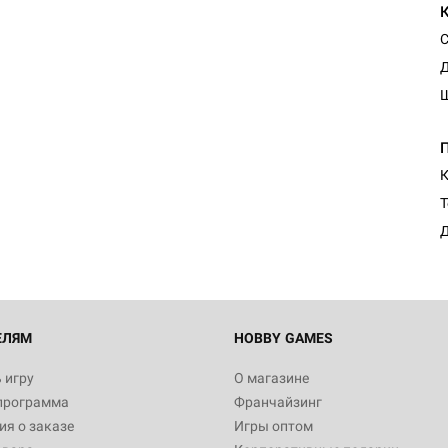
С
Д
К
Т
Д
ЕЛЯМ
HOBBY GAMES
 игру
О магазине
программа
Франчайзинг
я о заказе
Игры оптом