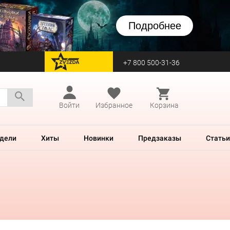
Подробнее
+7 800 500-31-36
перейти на Zvezda
Войти
Избранное
Корзина
дели
Хиты
Новинки
Предзаказы
Статьи