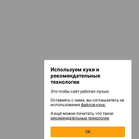
НАШИ ПРОЕКТЫ
Hobby World
Игрокон
Warforge
Мир фантастики
Используем куки и
Берсерк
рекомендательные
CrowdRepublic
технологии
Это чтобы сайт работал лучше.
Оставаясь с нами, вы соглашаетесь на
использование
файлов куки.
А ещё можно почитать, что такое
рекомендательные технологии
OK