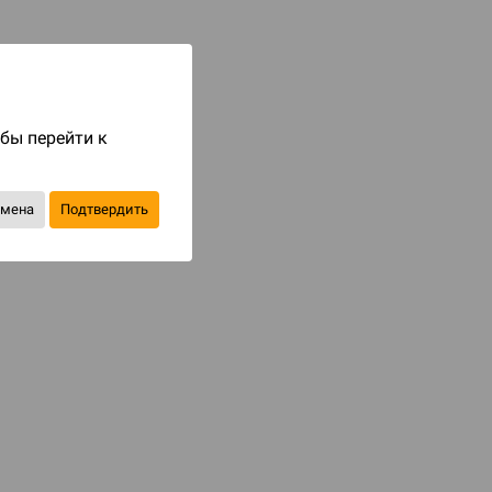
Код товара: 79570
499 ₽
до 50
бонусов на следующие покупки
обы перейти к
Купить
тмена
Подтвердить
В избранное