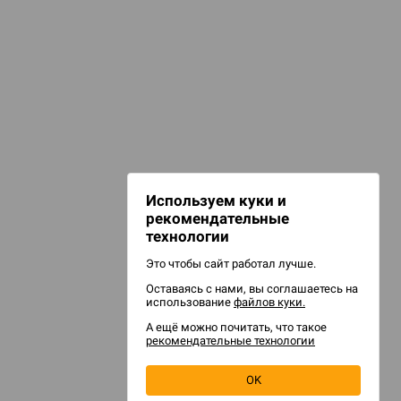
d Звёздные
НАШИ ПРОЕКТЫ
Hobby World
Игрокон
d Сумерки
Warforge
: Грозовой
Мир фантастики
Используем куки и
Берсерк
рекомендательные
CrowdRepublic
технологии
Это чтобы сайт работал лучше.
Оставаясь с нами, вы соглашаетесь на
d Ужас
использование
файлов куки.
орой сезон
А ещё можно почитать, что такое
рекомендательные технологии
OK