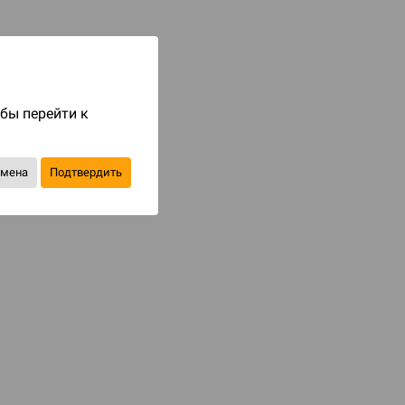
Код товара: 79570
499 ₽
до 50
бонусов на следующие покупки
обы перейти к
Купить
тмена
Подтвердить
В избранное