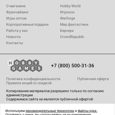
О магазине
Hobby World
Франчайзинг
Игрокон
Игры оптом
Warforge
Корпоративные подарки
Мир фантастики
Работа у нас
Берсерк
Новости
CrowdRepublic
Контакты
+7 (800) 500-31-36
Политика конфиденциальности
Публичная оферта
Правила акций со скидкой
Копирование материалов разрешено только по согласию
администрации
Содержимое сайта не является публичной офертой
На сайте Hobby Games применяются
рекомендательные
технологии
.
Используем
рекомендательные технологии
и
файлы куки.
Оставаясь с нами, вы соглашаетесь на их применение