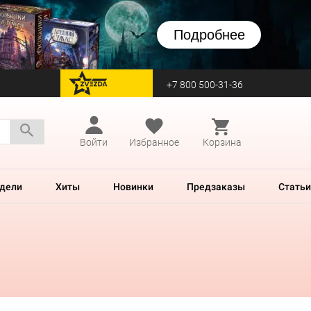
Подробнее
+7 800 500-31-36
перейти на Zvezda
Войти
Избранное
Корзина
дели
Хиты
Новинки
Предзаказы
Статьи