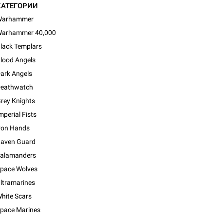
КАТЕГОРИИ
Warhammer
arhammer 40,000
lack Templars
lood Angels
ark Angels
eathwatch
rey Knights
mperial Fists
ron Hands
aven Guard
alamanders
pace Wolves
ltramarines
hite Scars
pace Marines