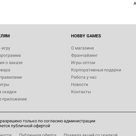
A
ЕЛЯМ
HOBBY GAMES
 игру
О магазине
программа
Франчайзинг
я о заказе
Игры оптом
овара
Корпоративные подарки
 правилами
Работа у нас
игры
Новости
з скидки
Контакты
е приложение
разрешено только по согласию администрации
яется публичной офертой
ности
Публичная оферта
Правила акций со скидкой