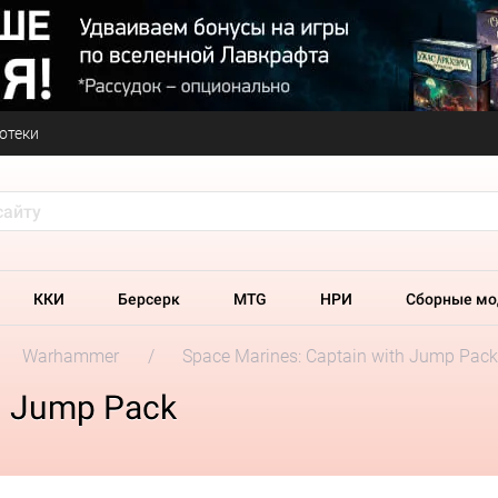
отеки
ККИ
Берсерк
MTG
НРИ
Сборные мо
Warhammer
Space Marines: Captain with Jump Pack
h Jump Pack