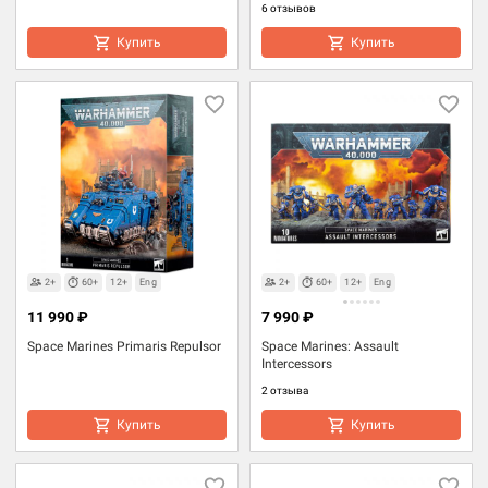
6 отзывов
Купить
Купить
2+
60+
12+
Eng
2+
60+
12+
Eng
11 990 ₽
7 990 ₽
Space Marines Primaris Repulsor
Space Marines: Assault
Intercessors
2 отзыва
Купить
Купить