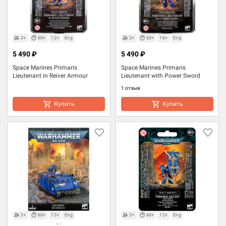
2+
60+
12+
Eng
2+
60+
16+
Eng
5 490 ₽
5 490 ₽
Space Marines Primaris
Space Marines Primaris
Lieutenant in Reiver Armour
Lieutenant with Power Sword
1 отзыв
Купить
Купить
2+
60+
12+
Eng
2+
60+
12+
Eng