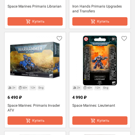
Space Marines Primaris Librarian
Iron Hands Primaris Upgrades
and Transfers
Купить
Купить
2+
60+
12+
Eng
2+
60+
12+
Eng
6 490 ₽
4 990 ₽
Space Marines: Primaris Invader
Space Marines: Lieutenant
ATV
Купить
Купить