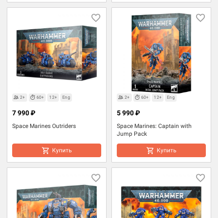
2+
60+
12+
Eng
2+
60+
12+
Eng
7 990 ₽
5 990 ₽
Space Marines Outriders
Space Marines: Captain with
Jump Pack
Купить
Купить