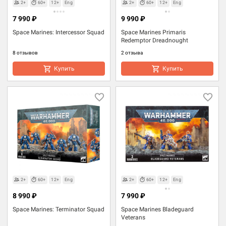
2+
60+
12+
Eng
2+
60+
12+
Eng
7 990 ₽
9 990 ₽
Space Marines: Intercessor Squad
Space Marines Primaris
Redemptor Dreadnought
8 отзывов
2 отзыва
Купить
Купить
2+
60+
12+
Eng
2+
60+
12+
Eng
8 990 ₽
7 990 ₽
Space Marines: Terminator Squad
Space Marines Bladeguard
Veterans