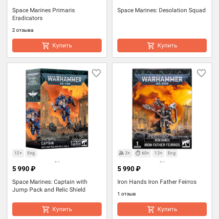
Space Marines Primaris
Space Marines: Desolation Squad
Eradicators
2 отзыва
Купить
Купить
12+
Eng
2+
60+
12+
Eng
5 990 ₽
5 990 ₽
Space Marines: Captain with
Iron Hands Iron Father Feirros
Jump Pack and Relic Shield
1 отзыв
Купить
Купить