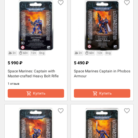
2+
60+
12+
Eng
2+
60+
12+
Eng
5 990 ₽
5 490 ₽
Space Marines: Captain with
Space Marines Captain in Phobos
Master-crafted Heavy Bolt Rifle
Armour
1 отзыв
Купить
Купить