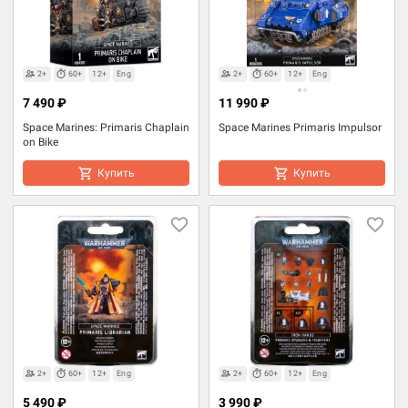
2+
60+
12+
Eng
2+
60+
12+
Eng
7 490 ₽
11 990 ₽
Space Marines: Primaris Chaplain
Space Marines Primaris Impulsor
on Bike
Купить
Купить
2+
60+
12+
Eng
2+
60+
12+
Eng
5 490 ₽
3 990 ₽