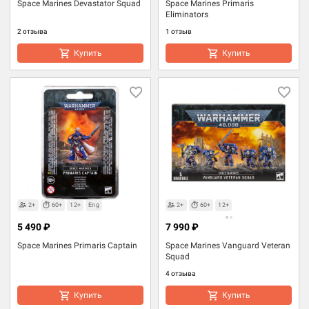
Space Marines Devastator Squad
Space Marines Primaris
Eliminators
2 отзыва
1 отзыв
Купить
Купить
2+
60+
12+
Eng
2+
60+
12+
5 490 ₽
7 990 ₽
Space Marines Primaris Captain
Space Marines Vanguard Veteran
Squad
4 отзыва
Купить
Купить