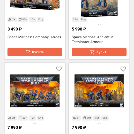
2+
60+
12+
Eng
12+
Eng
8 490 ₽
5 990 ₽
Space Marines: Company Heroes
Space Marines: Ancient in
Terminator Armour
Купить
Купить
2+
60+
12+
Eng
2+
60+
16+
Eng
7 990 ₽
7 990 ₽