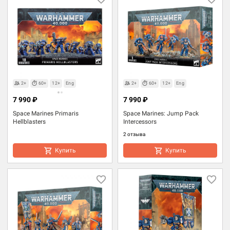
2+
60+
12+
Eng
2+
60+
12+
Eng
7 990 ₽
7 990 ₽
Space Marines Primaris
Space Marines: Jump Pack
Hellblasters
Intercessors
2 отзыва
Купить
Купить