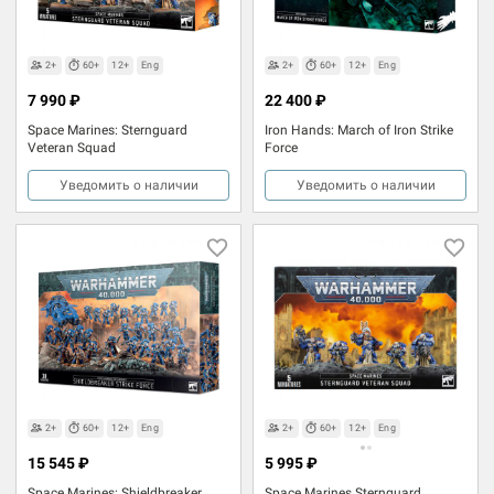
2+
60+
12+
Eng
2+
60+
12+
Eng
7 990 ₽
22 400 ₽
Space Marines: Sternguard
Iron Hands: March of Iron Strike
Veteran Squad
Force
Уведомить о наличии
Уведомить о наличии
2+
60+
12+
Eng
2+
60+
12+
Eng
15 545 ₽
5 995 ₽
Space Marines: Shieldbreaker
Space Marines Sternguard