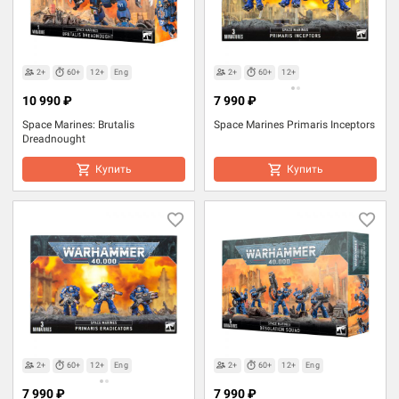
2+
60+
12+
Eng
2+
60+
12+
10 990 ₽
7 990 ₽
Space Marines: Brutalis
Space Marines Primaris Inceptors
Dreadnought
Купить
Купить
2+
60+
12+
Eng
2+
60+
12+
Eng
7 990 ₽
7 990 ₽