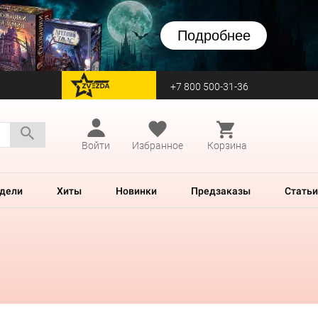
Подробнее
+7 800 500-31-36
перейти на Zvezda
Войти
Избранное
Корзина
дели
Хиты
Новинки
Предзаказы
Статьи