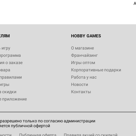
A
ЕЛЯМ
HOBBY GAMES
 игру
О магазине
программа
Франчайзинг
я о заказе
Игры оптом
овара
Корпоративные подарки
 правилами
Работа у нас
игры
Новости
з скидки
Контакты
е приложение
разрешено только по согласию администрации
яется публичной офертой
ности
Публичная оферта
Правила акций со скидкой