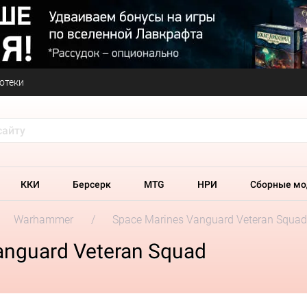
отеки
ККИ
Берсерк
MTG
НРИ
Сборные мо
Warhammer
Space Marines Vanguard Veteran Squad
anguard Veteran Squad