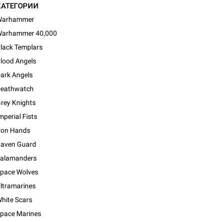
КАТЕГОРИИ
Warhammer
arhammer 40,000
lack Templars
lood Angels
ark Angels
eathwatch
rey Knights
mperial Fists
ron Hands
aven Guard
alamanders
pace Wolves
ltramarines
hite Scars
pace Marines