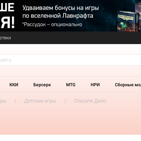
отеки
ККИ
Берсерк
MTG
НРИ
Сборные мо
гры
Детские игры
Спасите Дино