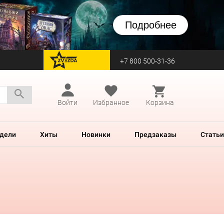
Подробнее
+7 800 500-31-36
перейти на Zvezda
Войти
Избранное
Корзина
дели
Хиты
Новинки
Предзаказы
Статьи