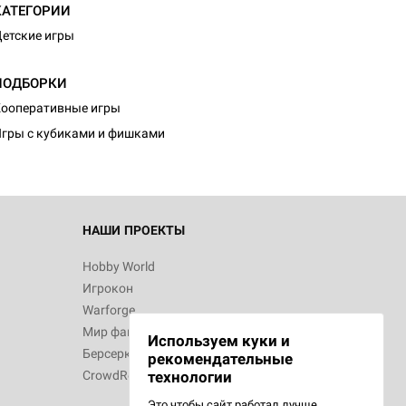
КАТЕГОРИИ
етские игры
d Монстры
ПОДБОРКИ
ооперативные игры
гры с кубиками и фишками
 Зомбицид:
НАШИ ПРОЕКТЫ
Hobby World
Игрокон
 Берсерк.
Warforge
в
Мир фантастики
Используем куки и
Берсерк
рекомендательные
CrowdRepublic
технологии
Это чтобы сайт работал лучше.