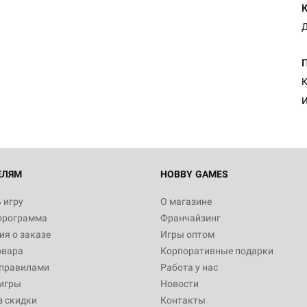
Д
Настольная игра Hobby Worl
Египта
1 991
К
И
Настольная игра Hobby World
Белая смерть
12 990
ЕЛЯМ
HOBBY GAMES
 игру
О магазине
программа
Франчайзинг
Настольная игра Hobby World
я о заказе
Игры оптом
Сердце роя. Дисплей бустеро
овара
Корпоративные подарки
3 490
 правилами
Работа у нас
игры
Новости
з скидки
Контакты