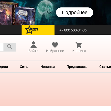
Подробнее
+7 800 500-31-36
перейти на Zvezda
Войти
Избранное
Корзина
дели
Хиты
Новинки
Предзаказы
Статьи