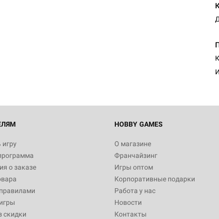
Д
К
И
ЕЛЯМ
HOBBY GAMES
 игру
О магазине
программа
Франчайзинг
я о заказе
Игры оптом
овара
Корпоративные подарки
 правилами
Работа у нас
игры
Новости
з скидки
Контакты