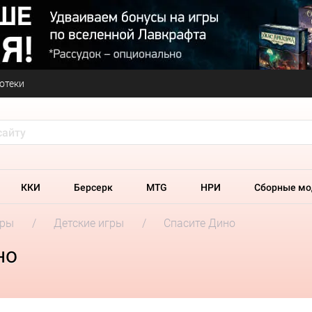
отеки
ККИ
Берсерк
MTG
НРИ
Сборные мо
гры
Детские игры
Спасите Дино
но