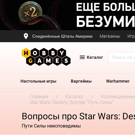
Соединённые Штаты Америки
Магазины
Игр
Каталог
Настольные игры
Варгеймы
Warhammer
Главная
Каталог
Коллекционные
Star Wars: Destiny. Бустер "Путь Силы"
Вопросы про Star Wars: Des
Пути Силы неисповедимы