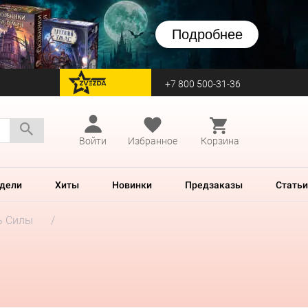
Подробнее
+7 800 500-31-36
перейти на Zvezda
Войти
Избранное
Корзина
дели
Хиты
Новинки
Предзаказы
Статьи
ь Силы