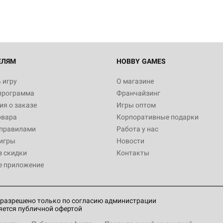
ЕЛЯМ
HOBBY GAMES
 игру
О магазине
программа
Франчайзинг
я о заказе
Игры оптом
овара
Корпоративные подарки
 правилами
Работа у нас
игры
Новости
з скидки
Контакты
е приложение
разрешено только по согласию администрации
яется публичной офертой