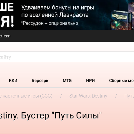
отеки
ККИ
Берсерк
MTG
НРИ
Сборные мо
 карточные игры (CCG)
Star Wars: Destiny
Пут
tiny. Бустер "Путь Силы"