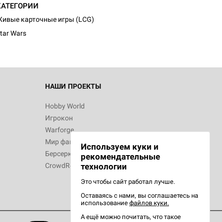
КАТЕГОРИИ
ивые карточные игры (LCG)
tar Wars
 Зомбицид:
НАШИ ПРОЕКТЫ
Hobby World
Игрокон
d Ужас
Warforge
Мир фантастики
Используем куки и
Берсерк
рекомендательные
CrowdRepublic
технологии
Это чтобы сайт работал лучше.
Оставаясь с нами, вы соглашаетесь на
d Ужас
использование
файлов куки.
орой сезон
А ещё можно почитать, что такое