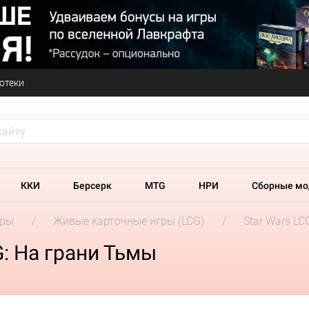
отеки
ККИ
Берсерк
MTG
НРИ
Сборные мо
гры
Живые карточные игры (LCG)
Star Wars LC
G: На грани Тьмы