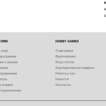
Египта
1 991
Ж
S
Настольная игра Hobby World
Белая смерть
12 990
ЕЛЯМ
HOBBY GAMES
 игру
О магазине
программа
Франчайзинг
Настольная игра Hobby Worl
я о заказе
Игры оптом
Аркхэма. Карточная игра
овара
Корпоративные подарки
3 490
 правилами
Работа у нас
игры
Новости
з скидки
Контакты
е приложение
Настольная игра Hobby Worl
Аркхэма. Карточная игра: Вт
4 990