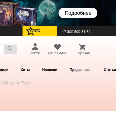
Подробнее
+7 800 500-31-36
перейти на Zvezda
Войти
Избранное
Корзина
дели
Хиты
Новинки
Предзаказы
Статьи
G: На грани Тьмы