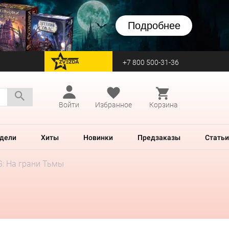
Подробнее
+7 800 500-31-36
перейти на Zvezda
Войти
Избранное
Корзина
дели
Хиты
Новинки
Предзаказы
Статьи
G: На грани Тьмы