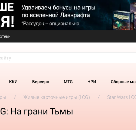
отеки
ККИ
Берсерк
MTG
НРИ
Сборные мо
гры
Живые карточные игры (LCG)
Star Wars LC
CG: На грани Тьмы