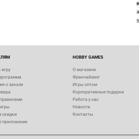
Египта
Ж
1 991
S
Настольная игра Hobby World
Белая смерть
12 990
ЕЛЯМ
HOBBY GAMES
 игру
О магазине
программа
Франчайзинг
Настольная игра Hobby World
я о заказе
Игры оптом
Сердце роя. Дисплей бустеро
овара
Корпоративные подарки
3 490
 правилами
Работа у нас
игры
Новости
з скидки
Контакты
е приложение
Настольная игра Hobby Worl
Аркхэма. Карточная игра: Вт