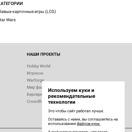
КАТЕГОРИИ
ивые карточные игры (LCG)
tar Wars
 Зомбицид:
НАШИ ПРОЕКТЫ
Hobby World
Игрокон
 Берсерк.
Warforge
в
Мир фантастики
Используем куки и
Берсерк
рекомендательные
CrowdRepublic
технологии
Это чтобы сайт работал лучше.
Оставаясь с нами, вы соглашаетесь на
d Ужас
использование
файлов куки.
орой сезон
А ещё можно почитать, что такое