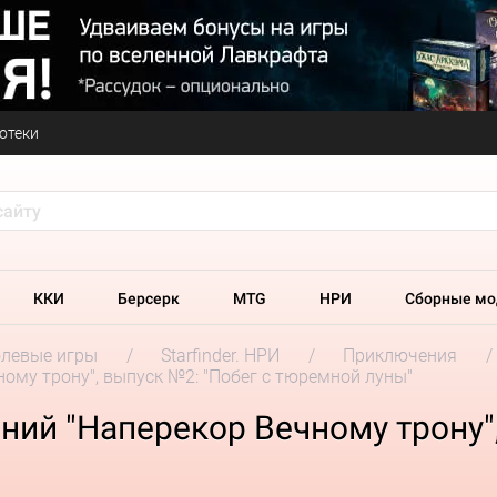
отеки
ККИ
Берсерк
MTG
НРИ
Сборные мо
олевые игры
Starfinder. НРИ
Приключения
ному трону", выпуск №2: "Побег с тюремной луны"
ений "Наперекор Вечному трону"