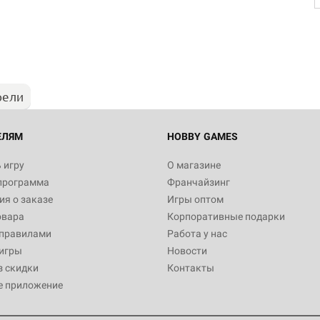
рели
ЕЛЯМ
HOBBY GAMES
 игру
О магазине
программа
Франчайзинг
я о заказе
Игры оптом
овара
Корпоративные подарки
 правилами
Работа у нас
игры
Новости
з скидки
Контакты
е приложение