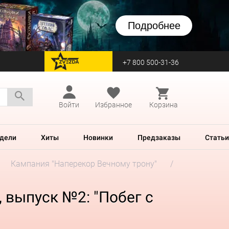
Подробнее
+7 800 500-31-36
перейти на Zvezda
Войти
Избранное
Корзина
дели
Хиты
Новинки
Предзаказы
Статьи
Кампания "Наперекор Вечному трону"
, выпуск №2: "Побег с