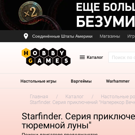
Соединённые Штаты Америки
Магазины
Игр
Каталог
Настольные игры
Варгеймы
Warhammer
Главная
Каталог
Настольные р
Starfinder. Серия приключений "Наперекор Веч
Starfinder. Серия приключ
тюремной луны"
Поиски двигателя продолжаются