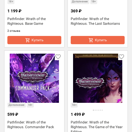
18+
Дополнение
18+
1 199 ₽
369 ₽
Pathfinder: Wrath of the
Pathfinder: Wrath of the
Righteous. Base Game
Righteous. The Last Sarkorians
2 отзыва
Купить
Купить
Дополнение
18+
18+
599 ₽
1 499 ₽
Pathfinder: Wrath of the
Pathfinder: Wrath of the
Righteous. Commander Pack
Righteous. The Game of the Year
Edition