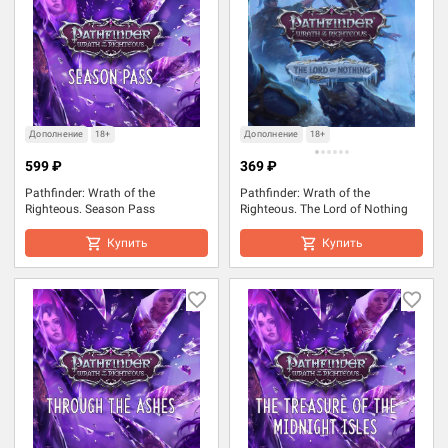
Дополнение
18+
Дополнение
18+
599 ₽
369 ₽
Pathfinder: Wrath of the
Pathfinder: Wrath of the
Righteous. Season Pass
Righteous. The Lord of Nothing
Купить
Купить