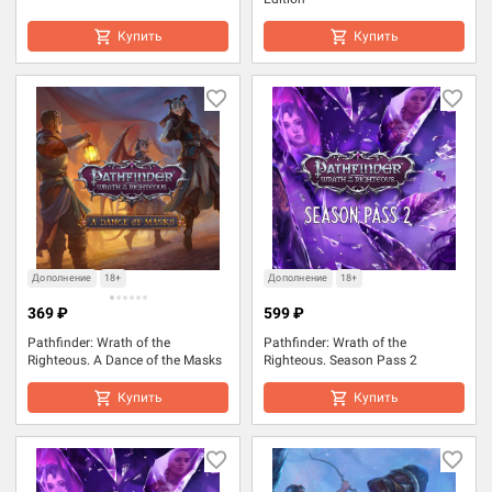
Купить
Купить
Дополнение
18+
Дополнение
18+
369 ₽
599 ₽
Pathfinder: Wrath of the
Pathfinder: Wrath of the
Righteous. A Dance of the Masks
Righteous. Season Pass 2
Купить
Купить