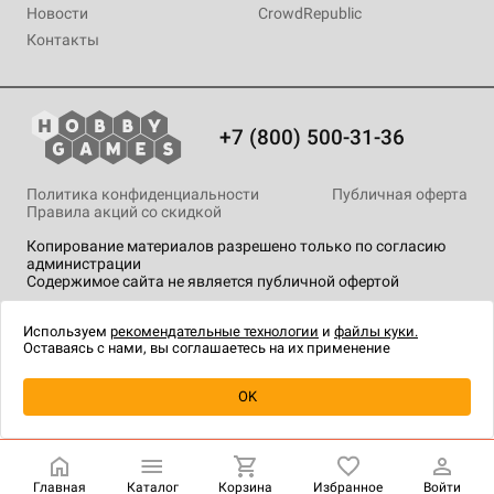
Новости
CrowdRepublic
Контакты
+7 (800) 500-31-36
Политика конфиденциальности
Публичная оферта
Правила акций со скидкой
Копирование материалов разрешено только по согласию
администрации
Содержимое сайта не является публичной офертой
На сайте Hobby Games применяются
рекомендательные
технологии
.
Используем
рекомендательные технологии
и
файлы куки.
Оставаясь с нами, вы соглашаетесь на их применение
Уведомить о наличии
OK
Главная
Каталог
Корзина
Избранное
Войти