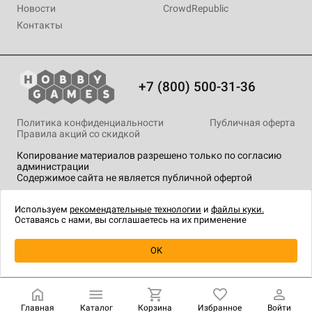
Новости
CrowdRepublic
Контакты
+7 (800) 500-31-36
Политика конфиденциальности
Публичная оферта
Правила акций со скидкой
Копирование материалов разрешено только по согласию
администрации
Содержимое сайта не является публичной офертой
На сайте Hobby Games применяются
рекомендательные
технологии
.
Используем
рекомендательные технологии
и
файлы куки.
Оставаясь с нами, вы соглашаетесь на их применение
Уведомить о наличии
OK
Главная
Каталог
Корзина
Избранное
Войти