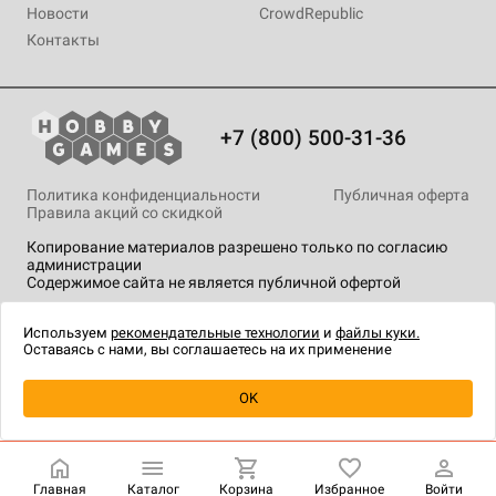
Новости
CrowdRepublic
Контакты
+7 (800) 500-31-36
Политика конфиденциальности
Публичная оферта
Правила акций со скидкой
Копирование материалов разрешено только по согласию
администрации
Содержимое сайта не является публичной офертой
На сайте Hobby Games применяются
рекомендательные
технологии
.
Используем
рекомендательные технологии
и
файлы куки.
Оставаясь с нами, вы соглашаетесь на их применение
Уведомить о наличии
OK
Главная
Каталог
Корзина
Избранное
Войти