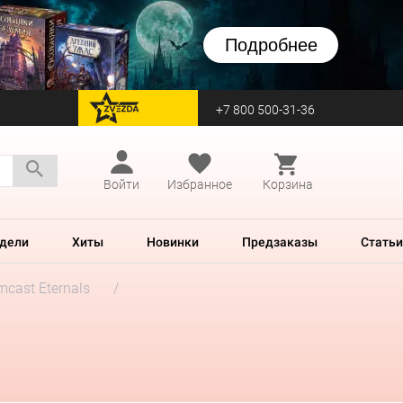
Подробнее
+7 800 500-31-36
перейти на Zvezda
Войти
Избранное
Корзина
дели
Хиты
Новинки
Предзаказы
Статьи
mcast Eternals