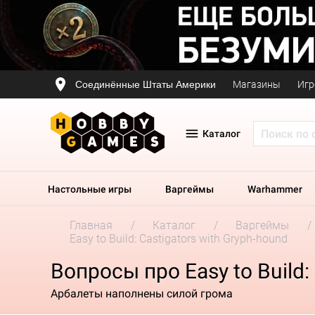
Соединённые Штаты Америки
Магазины
Игр
Каталог
Настольные игры
Варгеймы
Warhammer
Главная
Каталог
Варгеймы
Easy to Build: Castigators with Gryph-hound
Вопросы про Easy to Build:
Арбалеты наполнены силой грома