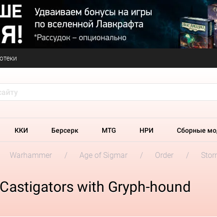
отеки
ККИ
Берсерк
MTG
НРИ
Сборные мо
Warhammer
Age of Sigmar
Order
Stor
 Castigators with Gryph-hound