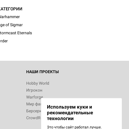
КАТЕГОРИИ
Warhammer
ge of Sigmar
tormcast Eternals
rder
НАШИ ПРОЕКТЫ
Hobby World
Игрокон
Warforge
Мир фантастики
Используем куки и
Берсерк
рекомендательные
CrowdRepublic
технологии
Это чтобы сайт работал лучше.