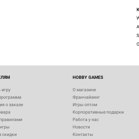
A
S
O
ЕЛЯМ
HOBBY GAMES
 игру
О магазине
программа
Франчайзинг
я о заказе
Игры оптом
овара
Корпоративные подарки
 правилами
Работа у нас
игры
Новости
з скидки
Контакты