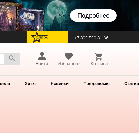
Подробнее
+7 800 500-31-36
перейти на Zvezda
Войти
Избранное
Корзина
дели
Хиты
Новинки
Предзаказы
Статьи