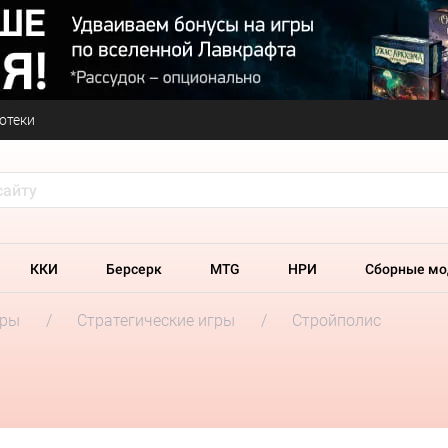
отеки
ККИ
Берсерк
MTG
НРИ
Сборные мо
гры
Стратегические игры
Стройполис