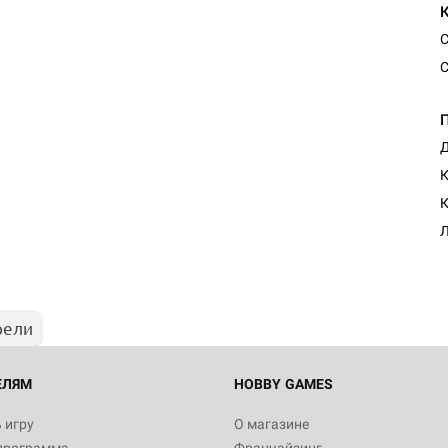
С
С
Д
К
Настольная игра Hobby Worl
К
Египта
Л
1 991
рели
Настольная игра Hobby World
Белая смерть
12 990
ЕЛЯМ
HOBBY GAMES
 игру
О магазине