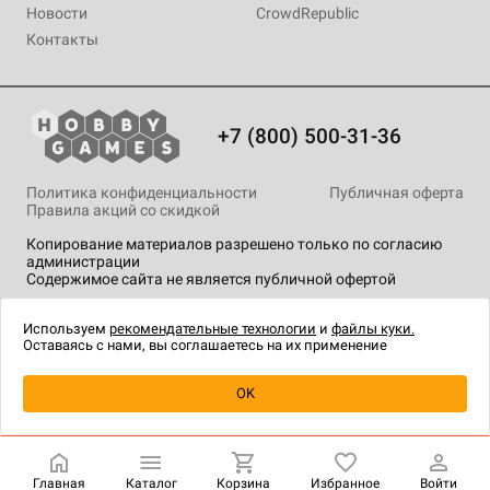
Новости
CrowdRepublic
Контакты
+7 (800) 500-31-36
Политика конфиденциальности
Публичная оферта
Правила акций со скидкой
Копирование материалов разрешено только по согласию
администрации
Содержимое сайта не является публичной офертой
На сайте Hobby Games применяются
рекомендательные
технологии
.
Используем
рекомендательные технологии
и
файлы куки.
Оставаясь с нами, вы соглашаетесь на их применение
Уведомить о наличии
OK
Главная
Каталог
Корзина
Избранное
Войти