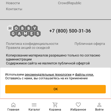
Новости
CrowdRepublic
Контакты
+7 (800) 500-31-36
Политика конфиденциальности
Публичная оферта
Правила акций со скидкой
Копирование материалов разрешено только по согласию
администрации
Содержимое сайта не является публичной офертой
На сайте Hobby Games применяются
рекомендательные
технологии
.
Используем
рекомендательные технологии
и
файлы куки.
Оставаясь с нами, вы соглашаетесь на их применение
Уведомить о наличии
OK
Главная
Каталог
Корзина
Избранное
Войти