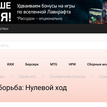
отеки
ККИ
Берсерк
MTG
НРИ
Сборные мо
гры
Серии игр
Сумеречная борьба
Суме
орьба: Нулевой ход