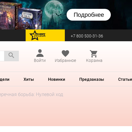
Подробнее
+7 800 500-31-36
перейти на Zvezda
Войти
Избранное
Корзина
дели
Хиты
Новинки
Предзаказы
Статьи
речная борьба: Нулевой ход