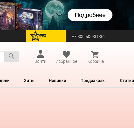
Подробнее
+7 800 500-31-36
перейти на Zvezda
Войти
Избранное
Корзина
дели
Хиты
Новинки
Предзаказы
Статьи