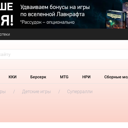
отеки
ККИ
Берсерк
MTG
НРИ
Сборные мо
гры
Детские игры
Суперралли