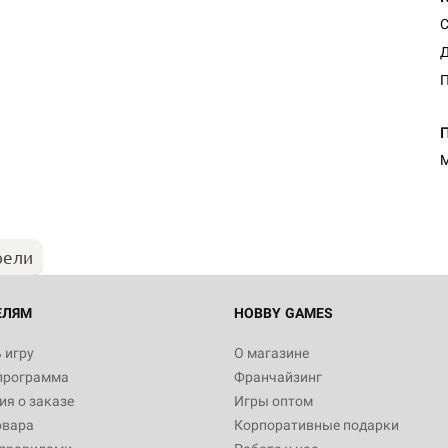
С
Д
М
рели
ЕЛЯМ
HOBBY GAMES
 игру
О магазине
программа
Франчайзинг
я о заказе
Игры оптом
овара
Корпоративные подарки