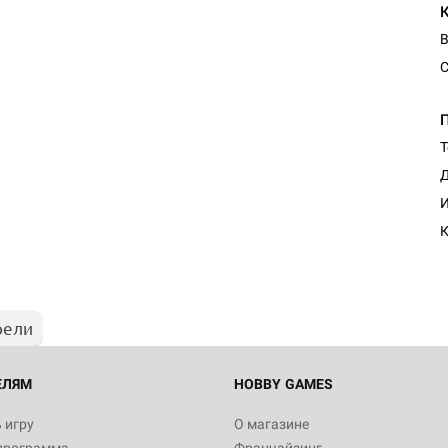
В
С
Т
Д
И
К
рели
ЕЛЯМ
HOBBY GAMES
 игру
О магазине