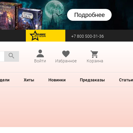
Подробнее
+7 800 500-31-36
перейти на Zvezda
Войти
Избранное
Корзина
дели
Хиты
Новинки
Предзаказы
Статьи