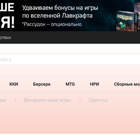
отеки
ККИ
Берсерк
MTG
НРИ
Сборные мо
гры
Вечериночные игры
Свинтус