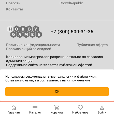
Новости
CrowdRepublic
Контакты
+7 (800) 500-31-36
Политика конфиденциальности
Публичная оферта
Правила акций со скидкой
Копирование материалов разрешено только по согласию
администрации
Содержимое сайта не является публичной офертой
На сайте Hobby Games применяются
рекомендательные
технологии
.
Используем
рекомендательные технологии
и
файлы куки.
Оставаясь с нами, вы соглашаетесь на их применение
Товар снят с продажи
OK
Главная
Каталог
Корзина
Избранное
Войти