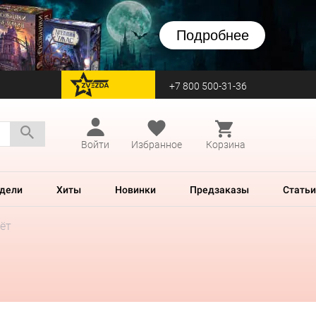
Подробнее
+7 800 500-31-36
перейти на Zvezda
Войти
Избранное
Корзина
дели
Хиты
Новинки
Предзаказы
Статьи
ёт