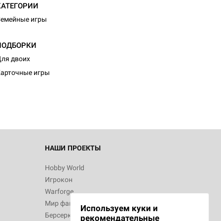
КАТЕГОРИИ
емейные игры
ПОДБОРКИ
d Журнал
ля двоих
к: Братья
арточные игры
d Звёздные
НАШИ ПРОЕКТЫ
Hobby World
Игрокон
d Сумерки
Warforge
: Грозовой
Мир фантастики
Используем куки и
Берсерк
рекомендательные