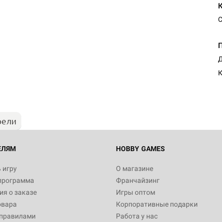
С
Настольная игра Hobby Worl
Д
"Мир фантастики. Спецвыпус
Стругацкие"
К
1 490
рели
Настольная игра Hobby Worl
империи: Боевая тревога
799
ЕЛЯМ
HOBBY GAMES
 игру
О магазине
программа
Франчайзинг
Настольная игра Hobby Worl
я о заказе
Игры оптом
империи. Четвёртая редакция
овара
Корпоративные подарки
Рубеж
12 990
 правилами
Работа у нас