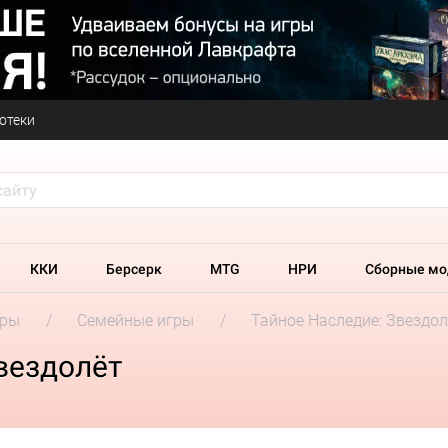
отеки
ККИ
Берсерк
MTG
НРИ
Сборные мо
гры
Семейные игры
Тайное Наследие: Звездол
вездолёт