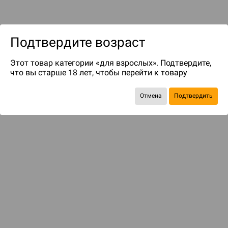
Подтвердите возраст
Этот товар категории «для взрослых». Подтвердите,
до 299
бонусов на следующие покупки
что вы старше 18 лет, чтобы перейти к товару
Отмена
Подтвердить
КОМПЛЕКТОМ ДЕШЕВЛЕ
Присаживайтесь, пейте
5 084 ₽
5 980 ₽
-15%