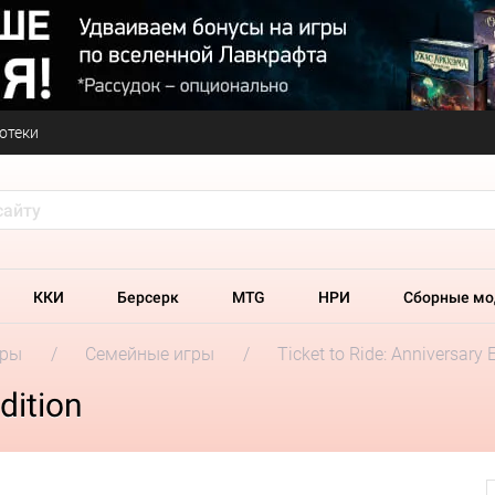
отеки
ККИ
Берсерк
MTG
НРИ
Сборные мо
гры
Семейные игры
Ticket to Ride: Anniversary 
dition