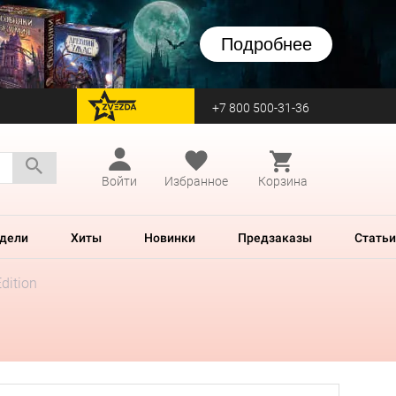
Подробнее
+7 800 500-31-36
перейти на Zvezda
Войти
Избранное
Корзина
дели
Хиты
Новинки
Предзаказы
Статьи
Edition