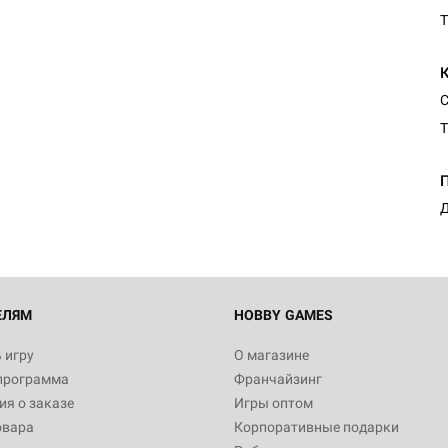
T
С
T
Д
ЕЛЯМ
HOBBY GAMES
 игру
О магазине
программа
Франчайзинг
я о заказе
Игры оптом
овара
Корпоративные подарки