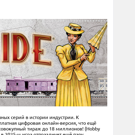
шных серий в истории индустрии. К
платная цифровая онлайн-версия, что ещё
 совокупный тираж до 18 миллионов! (Hobby
о в 2025-м игра отпразднует ещё пару