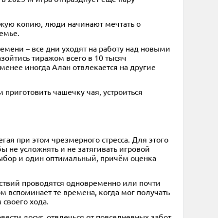
чужую копию, люди начинают мечтать о
емье.
ремени – все дни уходят на работу над новыми
азойтись тиражом всего в 10 тысяч
е менее иногда Алан отвлекается на другие
м приготовить чашечку чая, устроиться
гая при этом чрезмерного стресса. Для этого
ы не усложнять и не затягивать игровой
выбор и один оптимальный, причём оценка
ствий проводятся одновременно или почти
ом вспоминает те времена, когда мог получать
своего хода.
ести досуг, отвлечься от повседневных забот