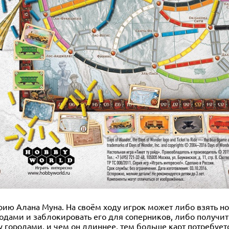
офию Алана Муна. На своём ходу игрок может либо взять н
дами и заблокировать его для соперников, либо получит
 городами, и чем он длиннее, тем больше карт потребуетс