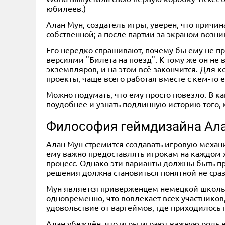
юбилеев.)
Алан Мун, создатель игры, уверен, что причи
собственной; а после партии за экраном возн
Его нередко спрашивают, почему бы ему не при
версиями "Билета на поезд". К тому же он не 
экземпляров, и на этом всё закончится. Для к
проекты, чаще всего работая вместе с кем-то
Можно подумать, что ему просто повезло. В ка
поудобнее и узнать подлинную историю того, к
Философия геймдизайна Ал
Алан Мун стремится создавать игровую механи
ему важно предоставлять игрокам на каждом х
процесс. Однако эти варианты должны быть п
решения должна становиться понятной не сраз
Мун является приверженцем немецкой школы 
одновременно, что вовлекает всех участников,
удовольствие от варгеймов, где приходилось
Алан убеждён, что игры играют важную роль в