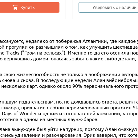
Купить
Уведомить о наличии
ассачусетс, недалеко от побережья Атлантики, где каждое
й прогулки он размышлял о том, как улучшить шестнадцат
e Tracks ("Гром на рельсах"). Именно тогда его осенила н
о вернувшись домой, опасаясь забыть какие-либо детали, 
а свою жизнеспособность не только в воображении автора.
ь снова и снова. В последующие недели Алан внёс неболь
 несколько карт, однако около 90% первоначального прот
п двум издательствам, но, не дождавшись ответа, решил о
лтимора, прихватив с собой переименованный прототип Stat
Days of Wonder и одним из основателей компании, которо
ототипа в одном из местных лаунж-баров.
лана вынужден был уйти на турнир, поэтому Алан смахнул ф
 смесь удивления и разочарования. Эрик заверил, что хот