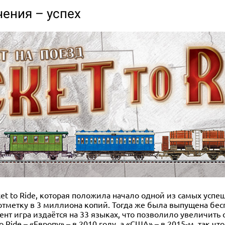
чения – успех
cket to Ride, которая положила начало одной из самых успе
тметку в 3 миллиона копий. Тогда же была выпущена бес
нт игра издаётся на 33 языках, что позволило увеличить
 Ride – «Европу» – в 2010 году, а «США» – в 2015-м, так чт