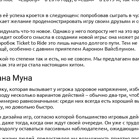
на её успеха кроется в следующем: попробовав сыграть в 
икает желание продемонстрировать игру своим друзьям и с
думать что-то новое. Однако у него попросту нет на это в
видит особого смысла в создании новой игры: она может р
оробок Ticket to Ride это лишь начало долгого пути. Тем н
 ещё, особенно с давним приятелем Аароном Вайсблумом.
кой-то степени так и есть, но не совсем. Мы предлагаем ва
ак эта игра стала настоящим хитом.
ана Муна
ку, которая вызывает у игрока здоровое напряжение, избе
оду несколько вариантов действий – обычно два-три, чтоб
римерно равнозначными: среди них всегда есть хороший 
у, но довольно быстро.
дизайна игр, согласно которой большинство игровых дей
 даже тогда, когда они ждут своей очереди. Он уже с труд
 подолгу оставаться пассивным наблюдателем, ожидающим 
 жизни людей, предоставляя им возможность приятно пров