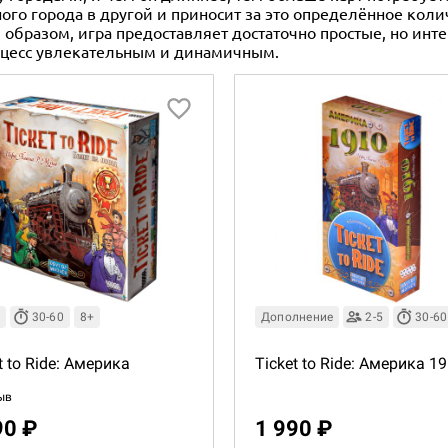
ного города в другой и приносит за это определённое коли
бразом, игра предоставляет достаточно простые, но инт
оцесс увлекательным и динамичным.
30-60
8+
Дополнение
2-5
30-60
t to Ride: Америка
Ticket to Ride: Америка 1
ыв
90 ₽
1 990 ₽