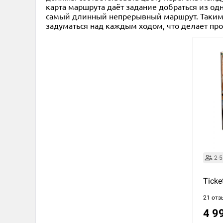
карта маршрута даёт задание добраться из од
самый длинный непрерывный маршрут. Таким о
задуматься над каждым ходом, что делает пр
2-5
Ticke
21 отз
4 9