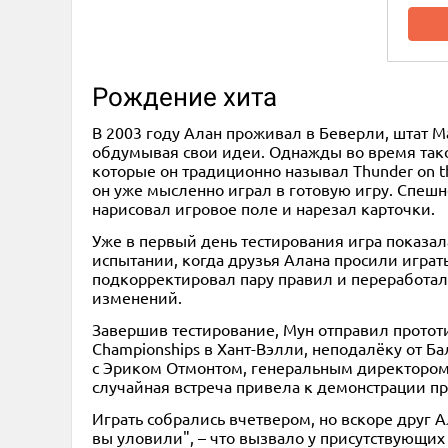
Рождение хита
В 2003 году Алан проживал в Беверли, штат М
обдумывая свои идеи. Однажды во время тако
которые он традиционно называл Thunder on th
он уже мысленно играл в готовую игру. Спешн
нарисовал игровое поле и нарезал карточки.
Уже в первый день тестирования игра показал
испытании, когда друзья Алана просили играт
подкорректировал пару правил и переработал
изменений.
Завершив тестирование, Мун отправил прототи
Championships в Хант-Вэлли, неподалёку от Ба
с Эриком Отмонтом, генеральным директором 
случайная встреча привела к демонстрации пр
Играть собрались вчетвером, но вскоре друг А
вы уловили", – что вызвало у присутствующих