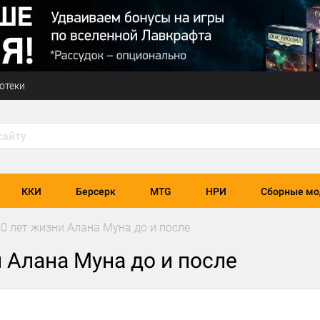
отеки
ККИ
Берсерк
MTG
НРИ
Сборные мо
: 20 лет жизни Алана Муна до и после
ни Алана Муна до и после