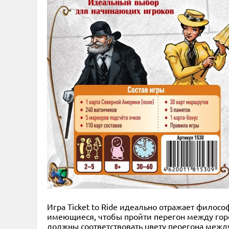
Игра Ticket to Ride идеально отражает филос
имеющиеся, чтобы пройти перегон между горо
должны соответствовать цвету перегона между