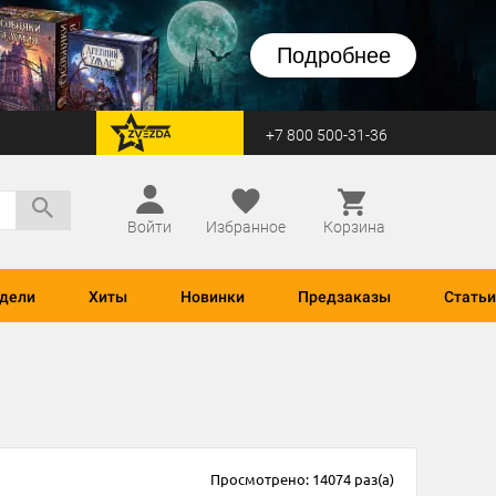
Подробнее
+7 800 500-31-36
перейти на Zvezda
Войти
Избранное
Корзина
дели
Хиты
Новинки
Предзаказы
Статьи
Просмотрено: 14074 раз(а)